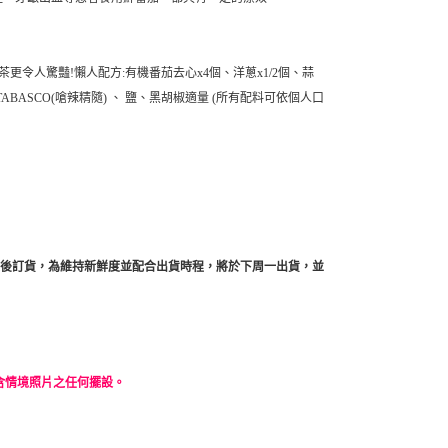
令人驚豔!懶人配方:有機番茄去心x4個、洋蔥x1/2個、蒜
、TABASCO(嗆辣精隨) 、 鹽、黑胡椒適量 (所有配料可依個人口
點之後訂貨，為維持新鮮度並配合出貨時程，將於下周一出貨，並
含情境照片之任何擺設。