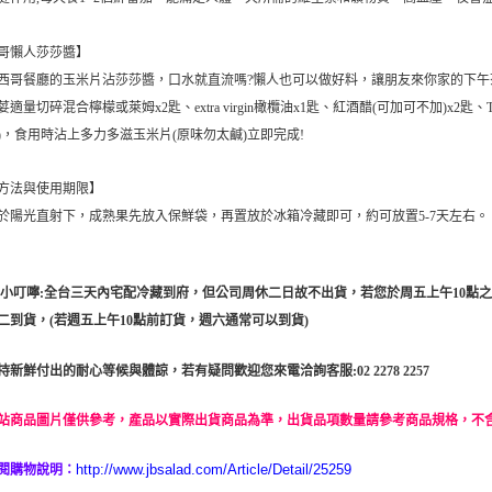
哥懶人莎莎醬】
西哥餐廳的玉米片沾莎莎醬，口水就直流嗎?懶人也可以做好料，讓朋友來你家的下午茶更
荽適量切碎混合檸檬或萊姆x2匙、extra virgin橄欖油x1匙、紅酒醋(可加可不加)x2匙
)，食用時沾上多力多滋玉米片(原味勿太鹹)立即完成!
方法與使用期限】
於陽光直射下，成熟果先放入保鮮袋，再置放於冰箱冷藏即可，約可放置5-7天左右。
貼心小叮嚀:全台三天內宅配冷藏到府，但公司周休二日故不出貨，若您於周五上午10
二到貨，(若週五上午10點前訂貨，週六通常可以到貨)
持新鮮付出的耐心等候與體諒，若有疑問歡迎您來電洽詢客服:02 2278 2257
站商品圖片僅供參考，產品以實際出貨商品為準，出貨品項數量請參考商品規格，不
http://www.jbsalad.com/Article/Detail/25259
閱購物說明：