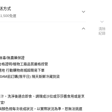
送方式
1,500免運
清除
紀錄
次付款
 無毒/無農藥保證
驗合格證明/植物工廠品質嚴格控管
時隨地 行動購物商城超簡易下單
10AM前訂購(限平日) 隔天新鮮冷藏到貨
多汁，洗淨後適合即食、調理成沙拉或莎莎醬食用或是烹
宜!
小與顏色視每次收成狀況，以實際狀況為準，恕無法挑選