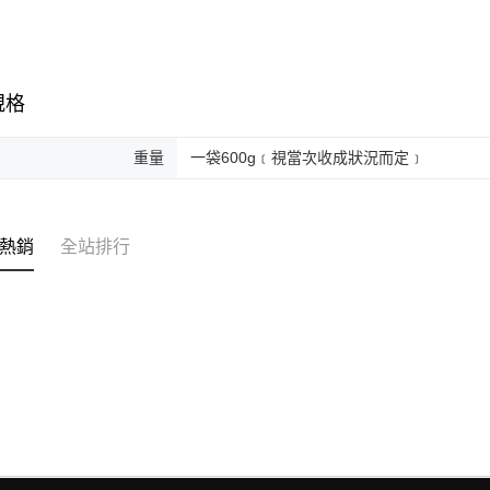
規格
重量
一袋600g﹝視當次收成狀況而定﹞
熱銷
全站排行