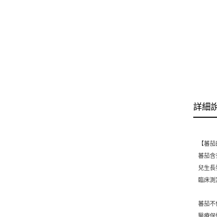
詳細
【蕃茄
蕃茄含
兒生長
臨床測
蕃茄不
醫療保