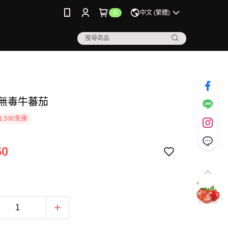
0
中文 (繁體)
》無毒牛蕃茄
1,500免運
60