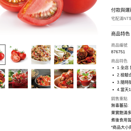
付款與運
宅配滿NT$
付款方式
商品特色
信用卡一
商品編號
876751
LINE Pay
商品特色
Apple Pay
1.全店
2.檢
街口支付
3.隨
悠遊付
4.當天
ATM付款
銷售重點
無毒蕃茄:
果實飽滿
運送方式
煮後食用皆
*商品大
宅配