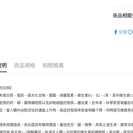
每筆NT$2
商品相關分
無毒蔬果
分享
人氣商品
全部商品
說明
商品規格
相關推薦
的功用】
有蛋白質、脂防、碳水化合物、煙酸、胡蘿蔔素、維生素B1、B2、c等，其中維生素
發育的鈣、磷、鐵等礦物質以及抑制細菌的物質---蕃茄素。近年來，科學家發現蕃茄
定，當人體內谷胱甘呔的濃度上升時，癌症的發病率就會明顯下降，同時還可推遲某
僅食用價值高，而且還具有藥用價值。蕃茄性甘、酸，微寒，具有止渴生津、健胃消
健作用,每天食1~2個鮮蕃茄，能滿足人體一天所需的維生素和礦物質。高血壓、夜