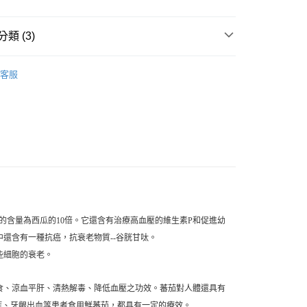
20，滿NT$1,500(含以上)免運費
類 (3)
農產
客服
推薦
在這
C的含量為西瓜的10倍。它還含有治療高血壓的維生素P和促進幼
中還含有一種抗癌，抗衰老物質--谷胱甘呔。
些細胞的衰老。
食、涼血平肝、清熱解毒、降低血壓之功效。蕃茄對人體還具有
盲症、牙齦出血等患者食用鮮蕃茄，都具有一定的療效。