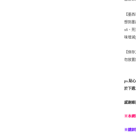
【墨西
想到墨
x6、芫
味增減
【保存
勿放置
ps.
於下週
感謝維
※本網
※請詳