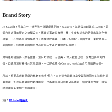
Brand Story
JB Salad
旗下品牌之一，世界第一荷蘭頂級品牌，Salanova，其總公司創建於1924年，是
源自將近百年歷史之荷蘭公司，專業從事蔬菜育種、種子生産和銷售的研發水準為全世
界第一。不僅具全球領導地位，也暢銷於南非、日本、新加坡、中國大陸、東歐地區及
美國加州，特別是美國加州是萵苣周年生產之重要栽培基地。
其特色為種類多、顏色豐富、葉片尺寸統一而優美、 葉片數量也較一般萵苣多三到四
~
倍，口感與葉形獨特於其他品類，一切即成碎片(One cut, ready)故食用與盤飾方便
所以，想要品嚐世界級的鮮脆美味嗎?現在，在台灣也能夠來享受與歐洲同步的這綠色美
麗滋味，加以無毒健康的耕種概念，也為環保與自然希望能盡到一點微薄的力量，讓這
地球環境能更加平衡與環保。
蔬食
輕
JB Salad
：
FB