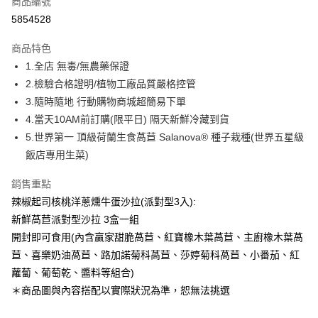
商品編號
LINE Pay
5854528
Apple Pay
商品特色
街口支付
1.全店 無毒/無農藥保證
2.檢驗合格證明/植物工廠品質嚴格控管
悠遊付
3.隨時隨地 行動購物商城超簡易下單
ATM付款
4.當天10AM前訂購(限平日) 隔天新鮮冷藏到貨
5.世界第一 頂級荷蘭生食萵苣 Salanova® 種子栽種(世界五星級
運送方式
飯店專用生菜)
宅配
銷售重點
每筆NT$220，滿NT$1,500(含以上)免運費
辣椒起司核桃洋蔥燻牛蛋沙拉(派對型3入):
新鮮萵苣派對型沙拉 3盒一組
開封即可食用(內含贏家甜脆萵苣、紅寶橡木葉萵苣、主廚橡木葉萵
苣、喜樂奶油萵苣、路加諾菊科萵苣、莎婷菊科萵苣、小番茄、紅
蘿蔔、葡萄乾、醬料等組合)
＊商品圖與內容搭配以實際狀況為準，恕無法挑選