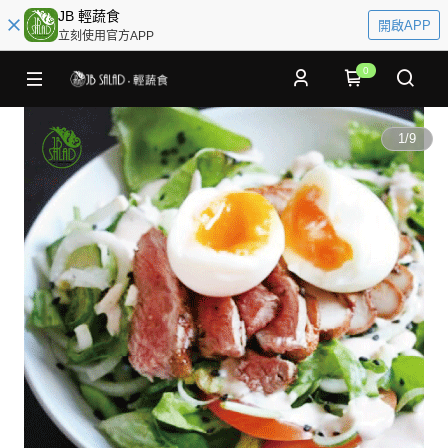
JB 輕蔬食
開啟APP
立刻使用官方APP
0
1
/
9