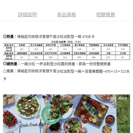
詳細說明
商品規格
相關推薦
辣椒起司核桃洋蔥燻牛蛋
大卡
沙
拉派對型一碗 470
◎熱量：
◎
總熱量：
一碗沙拉 一杯派對型沙拉醬的熱量，即為一份完整總熱量
◎
推薦：
辣椒起司核桃洋蔥燻牛蛋
沙
拉派對型
一碗＋百香果醋醬=470＋53＝523大
卡