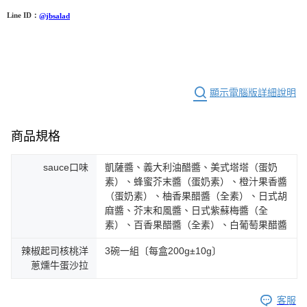
Line ID：
@jbsalad
顯示電腦版詳細說明
商品規格
sauce口味
凱薩醬、義大利油醋醬、美式塔塔（蛋奶
素）、蜂蜜芥末醬（蛋奶素）、橙汁果香醬
（蛋奶素）、柚香果醋醬（全素）、日式胡
麻醬、芥末和風醬、日式紫蘇梅醬（全
素）、百香果醋醬（全素）、白葡萄果醋醬
辣椒起司核桃洋
3碗一組〔每盒200g±10g〕
蔥燻牛蛋沙拉
客服