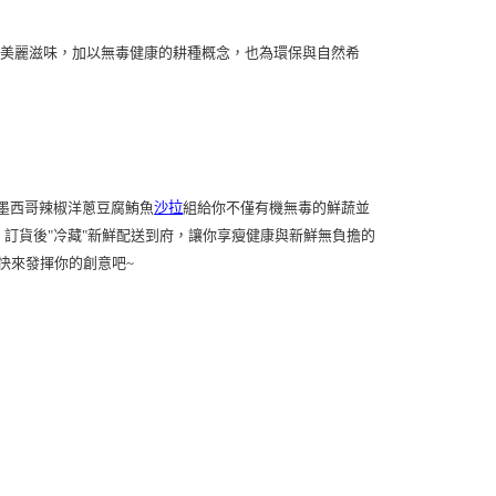
色美麗滋味，加以無毒健康的耕種概念，也為環保與自然希
墨西哥辣椒洋蔥豆腐鮪魚
沙拉
組給你不僅有機無毒的鮮蔬並
選，訂貨後"冷藏"新鮮配送到府，讓你享瘦健康與新鮮無負擔的
快來發揮你的創意吧~