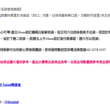
方法與使用期限】
拉
與醬料應置於冰箱並『封口』冷藏，以保持最新鮮口感，冷藏約可放置3天左
貼心小叮嚀:當日10am前訂購隔日新鮮到貨，但公司六日因休假故不出貨，若
，並於下週二到貨，(若週五上午10am前訂貨付款確認，週六可以到貨)
持新鮮付出的耐心等候與體諒，若有疑問歡迎您來電洽詢客服:02 2278 2257
網站商品圖片僅供參考，產品以實際出貨商品為準，出貨品項數量請參考商品規
蔬食
輕
B Salad
ID：
@jbsalad