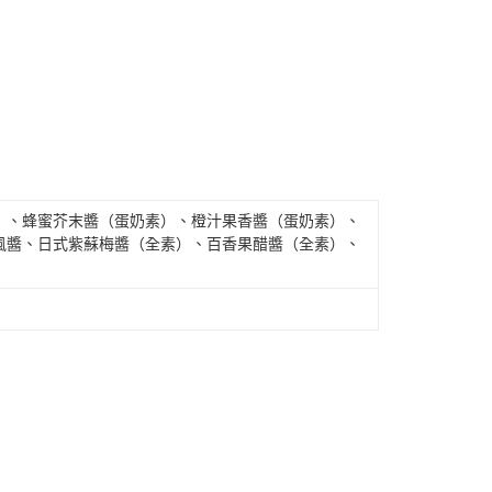
）、蜂蜜芥末醬（蛋奶素）、橙汁果香醬（蛋奶素）、
風醬、日式紫蘇梅醬（全素）、百香果醋醬（全素）、