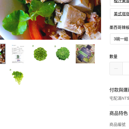
橙汁果
美式塔
墨西哥辣
3碗一組
數量
付款與運
宅配滿NT$
付款方式
商品特色
信用卡一
商品編號