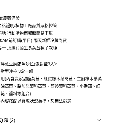
/無農藥保證
驗合格證明/植物工廠品質嚴格控管
時隨地 行動購物商城超簡易下單
10AM前訂購(平日) 隔天新鮮冷藏到貨
界第一 頂級荷蘭生食萵苣種子栽種
洋蔥豆腐鮪魚沙拉(派對型3入):
對型沙拉 3盒一組
食用(內含贏家甜脆萵苣、紅寶橡木葉萵苣、主廚橡木葉萵
奶油萵苣、路加諾菊科萵苣、莎婷菊科萵苣、小番茄、紅
20，滿NT$1,500(含以上)免運費
乾、醬料等組合)
與內容搭配以實際狀況為準，恕無法挑選
類 (2)
在這