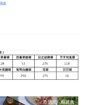
客服
拉組
全品