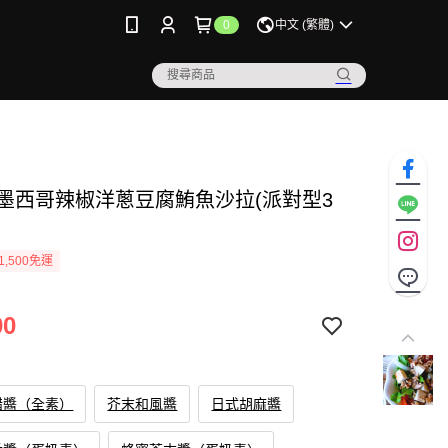
0
中文 (繁體)
》墨西哥辣椒洋蔥豆腐鮪魚沙拉(派對型3
1,500免運
00
醋醬（全素）
芥末和風醬
日式胡麻醬