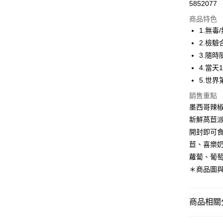
5852077
LINE Pay
商品特色
Apple Pay
1.無毒
2.檢
街口支付
3.隨
悠遊付
4.當天
5.世
ATM付款
銷售重點
墨西哥辣椒
運送方式
新鮮萵苣派
開封即可
宅配
苣、喜樂
每筆NT$2
蘿蔔、葡萄
＊商品圖
商品相關分
全部商品