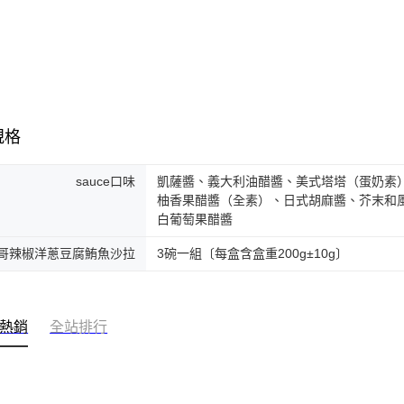
規格
sauce口味
凱薩醬、義大利油醋醬、美式塔塔（蛋奶素
柚香果醋醬（全素）、日式胡麻醬、芥末和
白葡萄果醋醬
哥辣椒洋蔥豆腐鮪魚沙拉
3碗一組〔每盒含盒重200g±10g〕
熱銷
全站排行