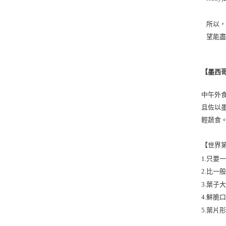
所以，
望能
墨西
【
中午外
且佐以
輕蔬食
【世界
1.只要一
2.比一
3.葉
4.鮮脆
5.葉片