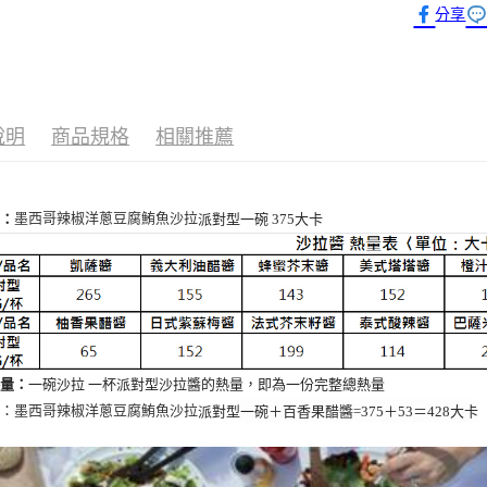
分享
派對型沙
說明
商品規格
相關推薦
大卡
量：
派對型一碗 375
墨西哥辣椒洋蔥豆腐鮪魚沙拉
熱量：
一碗沙拉 一杯派對型沙拉醬的熱量，即為一份完整總熱量
薦：
派對型
一碗＋百香果醋醬=375＋53＝428大卡
墨西哥辣椒洋蔥豆腐鮪魚沙拉