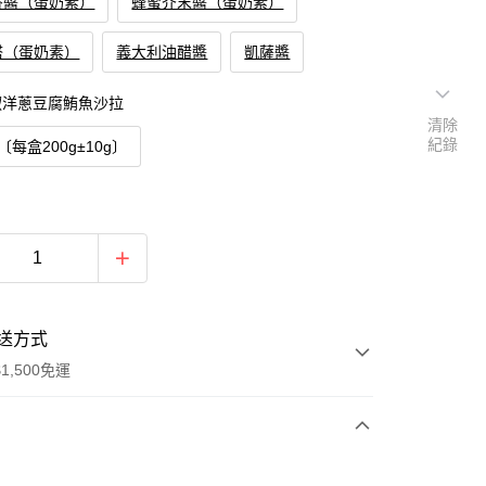
香醬（蛋奶素）
蜂蜜芥末醬（蛋奶素）
塔（蛋奶素）
義大利油醋醬
凱薩醬
椒洋蔥豆腐鮪魚沙拉
清除
紀錄
〔每盒200g±10g〕
送方式
1,500免運
次付款