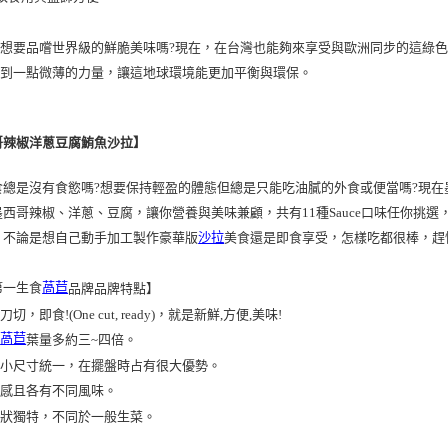
想要品嚐世界級的鮮脆美味嗎?現在，在台灣也能夠來享受與歐洲同步的這綠
盡到一點微薄的力量，讓這地球環境能更加平衡與環保。
哥辣椒洋蔥豆腐鮪魚沙拉
】
食總是沒有食慾嗎?想要保持輕盈的體態但總是只能吃油膩的外食或便當嗎?現在
墨西哥辣椒
、
洋蔥
、
豆腐
，讓你營養與美味兼顧，共有11種Sauce口味任你挑
。不論是想自己動手加工製作豪華版
沙拉
美食還是即食享受，怎樣吃都很棒，趕
第一生食
萵苣
品牌品牌特點】
刀切，即食!(One cut, ready)，就是新鮮,方便,美味!
萵苣
般
葉量多約三~四倍。
子大小尺寸統一，在擺盤時占有很大優勢。
口感且各有不同風味。
形狀獨特，不同於一般生菜。