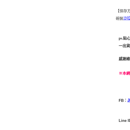
【保存
沙
碗裝
ps.
一出貨
感謝維
※本
J
：
FB
Line 