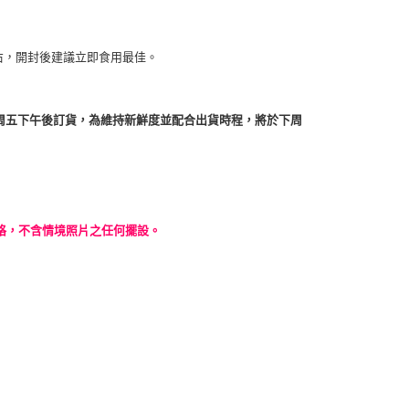
右，開封後建議立即食用最佳。
您於周五下午後訂貨，為維持新鮮度並配合出貨時程，將於下周
格，不含情境照片之任何擺設。