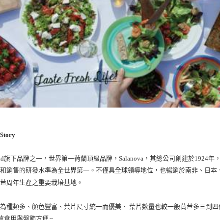
Story
ad
旗下品牌之一，世界第一荷蘭頂級品牌，Salanova，其總公司創建於192
産和銷售的研發水準為全世界第一。不僅具全球領導地位，也暢銷於南非、日本
萵苣周年生產之重要栽培基地。
為種類多、顏色豐富、葉片尺寸統一而優美、 葉片數量也較一般萵苣多三到四倍，口
~
dy)故食用與盤飾方便