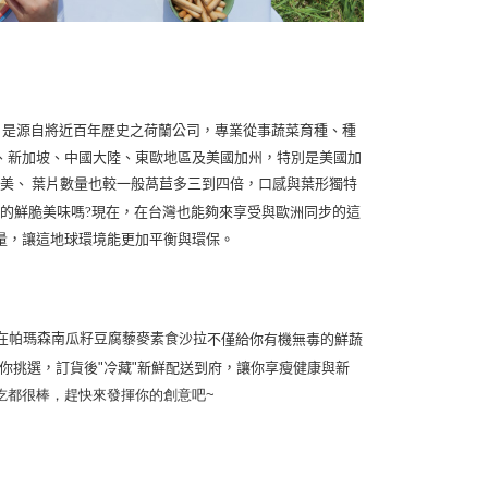
4年，是源自將近百年歷史之荷蘭公司，專業從事蔬菜育種、種
、新加坡、中國大陸、東歐地區及美國加州，特別是美國加
美、 葉片數量也較一般萵苣多三到四倍，口感與葉形獨特
的鮮脆美味嗎?現在，在台灣也能夠來享受與歐洲同步的這
量，讓這地球環境能更加平衡與環保。
帕瑪森南瓜籽豆腐藜麥素食沙拉
在
不僅
給你有機無毒的鮮蔬
任你挑選，訂貨後"冷藏"新鮮配送到府，讓你享瘦健康與新
吃都很棒，趕快來發揮你的創意吧~