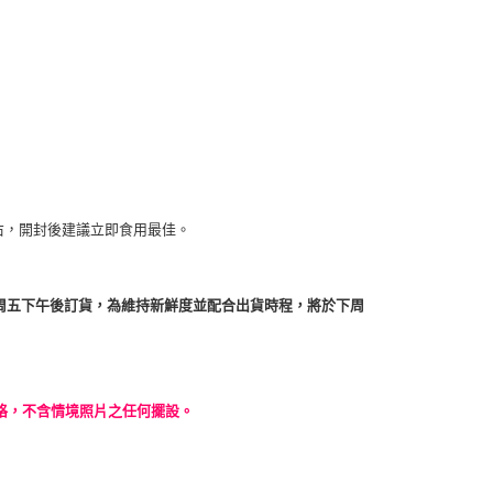
右，開封後建議立即食用最佳。
您於周五下午後訂貨，為維持新鮮度並配合出貨時程，將於下周
格，不含情境照片之任何擺設。