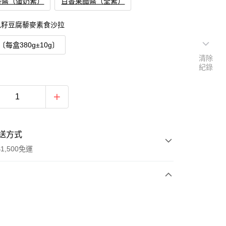
香醬（蛋奶素）
百香果醋醬（全素）
瓜籽豆腐藜麥素食沙拉
〔每盒380g±10g〕
清除
紀錄
送方式
1,500免運
次付款