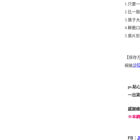
1.只要一
2.比一
3.葉
4.鮮脆
5.葉片
【保存
沙
碗裝
ps.
一出貨
感謝維
※本
FB
J
：