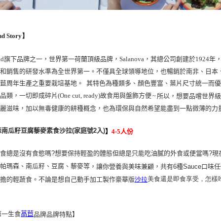
d Story】
ad
旗下品牌之一，世界第一荷蘭頂級品牌，Salanova，其總公司創建於192
産和銷售的研發水準為全世界第一。不僅具全球領導地位，也暢銷於南非、日本
萵苣周年生產之重要栽培基地。
其特色為種類多、顏色豐富、葉片尺寸統一而優
~
類，一切即成碎片(One cut, ready)故食用與盤飾方便
所以，想要品嚐世界級
美麗滋味，加以無毒健康的耕種概念，也為環保與自然希望能盡到一點微薄的力
森南瓜籽豆腐藜麥素食沙拉
(家庭號2入)
】
4-5人份
食總是沒有食慾嗎?想要保持輕盈的體態但總是只能吃油膩的外食或便當嗎?現
帕瑪森
、
南瓜籽
、
豆腐
、
藜麥等
上
，讓你營養與美味兼顧，共有6種Sauce口味
美食還是即食享受，怎樣
負擔的輕蔬食。不論是想自己動手加工製作豪華版
沙拉
第一生食
萵苣
品牌品牌特點】