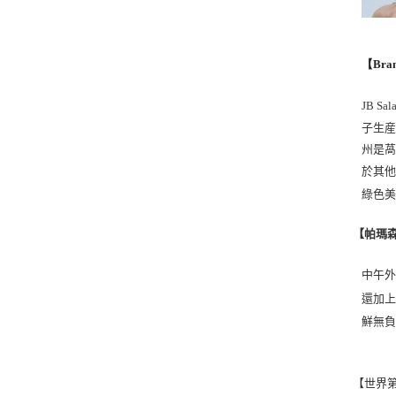
【Bran
JB Sal
子生
州是
於其他品
綠色
帕瑪
【
中午外
還加
鮮無
【世界