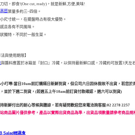
刀切，即食!(One cut, ready)，就是新鮮,方便,美味!
萵苣
般
葉量多約三~四倍。
子大小尺寸統一，在擺盤時占有很大優勢。
口感且各有不同風味。
形狀獨特，不同於一般生菜。
方法與使用期限】
拉
與醬料應置於冰箱並『封口』冷藏，以保持最新鮮口感，冷藏約可放置3天左
貼心小叮嚀:當日10am前訂購隔日新鮮到貨，但公司六日因休假故不出貨，若
，並於下週二到貨，(若週五上午10am前訂貨付款確認，週六可以到貨)
持新鮮付出的耐心等候與體諒，若有疑問歡迎您來電洽詢客服:02 2278 2257
網站商品圖片僅供參考，產品以實際出貨商品為準，出貨品項數量請參考商品規
蔬食
輕
B Salad