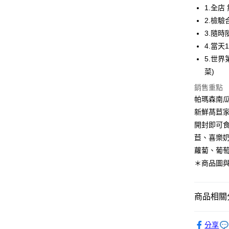
Apple Pay
1.全店
2.檢
街口支付
3.隨
悠遊付
4.當天
5.世
ATM付款
菜)
銷售重點
運送方式
帕瑪森南瓜
新鮮萵苣家
宅配
開封即可
每筆NT$2
苣、喜樂
蘿蔔、葡萄
＊商品圖
商品相關分
全部商品
分享