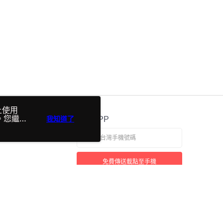
上使用
明。您繼續
我知道了
官方APP
免費傳送載點至手機
本站最佳瀏覽環境請使用 Google Chrome、Firefox 或 Edge 以上版本