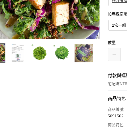
橙汁果
帕瑪森南
2盒一組
數量
付款與運
宅配滿NT$
付款方式
商品特色
信用卡一
商品編號
5091502
LINE Pay
商品特色