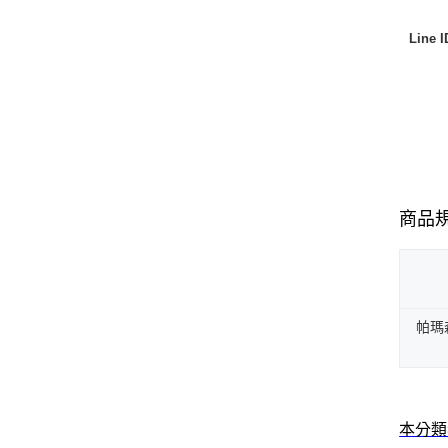
Line 
商品
帕瑪
本分類