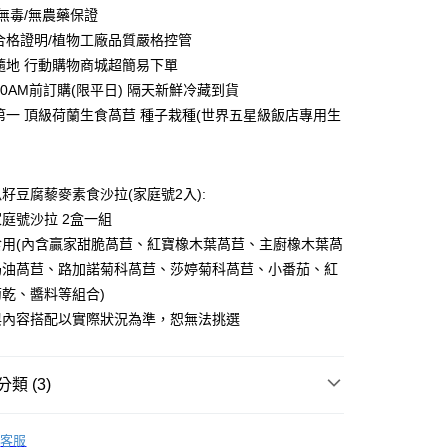
 無毒/無農藥保證
驗合格證明/植物工廠品質嚴格控管
時隨地 行動購物商城超簡易下單
10AM前訂購(限平日) 隔天新鮮冷藏到貨
界第一 頂級荷蘭生食萵苣 種子栽種(世界五星級飯店專用生
籽豆腐藜麥素食沙拉(家庭號2入):
庭號沙拉 2盒一組
食用(內含贏家甜脆萵苣、紅寶橡木葉萵苣、主廚橡木葉萵
20，滿NT$1,500(含以上)免運費
奶油萵苣、路加諾菊科萵苣、莎婷菊科萵苣、小番茄、紅
乾、醬料等組合)
與內容搭配以實際狀況為準，恕無法挑選
類 (3)
在這
客服