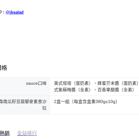
ID：
@jbsalad
規格
sauce口味
美式塔塔（蛋奶素）、蜂蜜芥末醬（蛋奶素
式紫蘇梅醬（全素）、百香果醋醬（全素）
森南瓜籽豆腐藜麥素食沙
2盒一組〔每盒含盒重380g±10g〕
拉
熱銷
全站排行