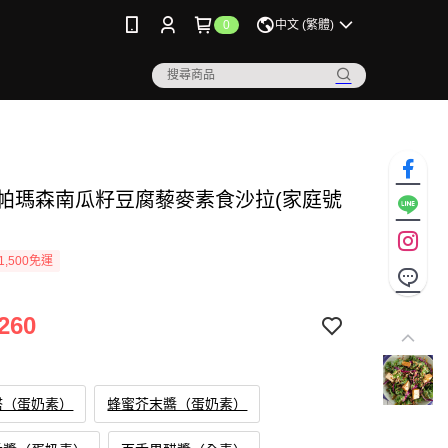
0
中文 (繁體)
》帕瑪森南瓜籽豆腐藜麥素食沙拉(家庭號
1,500免運
260
塔（蛋奶素）
蜂蜜芥末醬（蛋奶素）