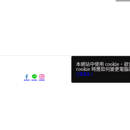
本網站中使用 cookie
cookie 時應如何變更電腦
使用本網站即表示您同意本公司
了解更多 >
TW-MWG1-61-104 Web
© 2026 by 千瑞太古永續能源科技有限公司