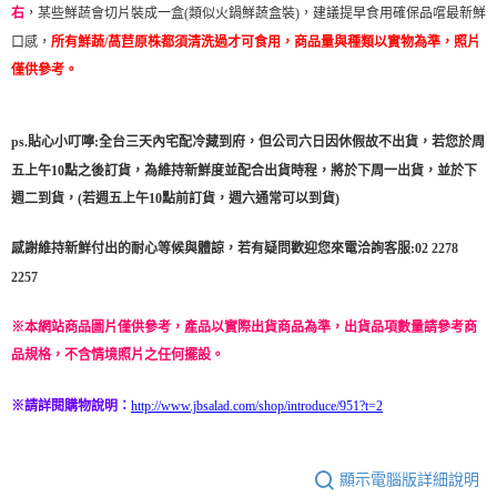
，某些鮮蔬會切片裝成一盒(類似火鍋鮮蔬盒裝)，建議提早食用確保品嚐最新鮮
右
口感，
所有鮮蔬/萵苣原株都須清洗過才可食用，
商品量與種類以實物為準，照片
僅供參考
。
ps.貼心小叮嚀:全台三天內宅配冷藏到府，但公司六日因休假故不出貨，若您於周
五上午10點之後訂貨，為維持新鮮度並配合出貨時程，將於下周一出貨，並於下
週二到貨，(若週五上午10點前訂貨，週六通常可以到貨)
感謝維持新鮮付出的耐心等候與體諒，若有疑問歡迎您來電洽詢客服:02 2278
2257
※本網站商品圖片僅供參考，產品以實際出貨商品為準，出貨品項數量請參考商
品規格，不含情境照片之任何擺設。
※請詳閱購物說明：
http://www.jbsalad.com/shop/introduce/951?t=2
顯示電腦版詳細說明