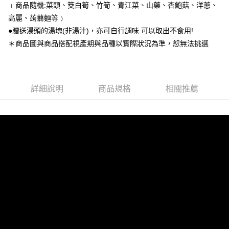
﹙商品隨機:菜頭、筊白筍、竹筍、青江菜、山藥、杏鮑菇、洋蔥、
高麗、蒟蒻麵等﹚
●贈送湯頭的湯塊(非湯汁)，亦可自行調味 可以取出不食用!
＊商品圖與商品搭配視產期與品種以實際狀況為準，恕無法挑選
詳細說明
商品規格
相關推薦