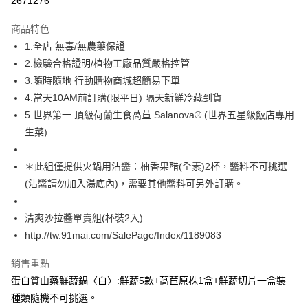
2671276
Apple Pay
商品特色
街口支付
1.全店 無毒/無農藥保證
2.檢驗合格證明/植物工廠品質嚴格控管
悠遊付
3.隨時隨地 行動購物商城超簡易下單
ATM付款
4.當天10AM前訂購(限平日) 隔天新鮮冷藏到貨
5.世界第一 頂級荷蘭生食萵苣 Salanova® (世界五星級飯店專用
運送方式
生菜)
宅配
＊此組僅提供火鍋用沾醬：柚香果醋(全素)2杯，醬料不可挑選
每筆NT$220，滿NT$1,500(含以上)免運費
(沾醬請勿加入湯底內)，需要其他醬料可另外訂購。
清爽沙拉醬單賣組(杯裝2入):
http://tw.91mai.com/SalePage/Index/1189083
銷售重點
蛋白質山藥鮮蔬鍋〈白〉:鮮蔬5款+萵苣原株1盒+鮮蔬切片一盒裝
種類隨機不可挑選。