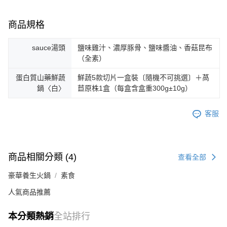
商品規格
sauce湯頭
鹽味雞汁、濃厚豚骨、鹽味醬油、香菇昆布
（全素）
蛋白質山藥鮮蔬
鮮蔬5款切片一盒裝〔隨機不可挑選〕＋萵
鍋〈白〉
苣原株1盒（每盒含盒重300g±10g）
客服
商品相關分類 (4)
查看全部
豪華養生火鍋
素食
人氣商品推薦
本分類熱銷
全站排行