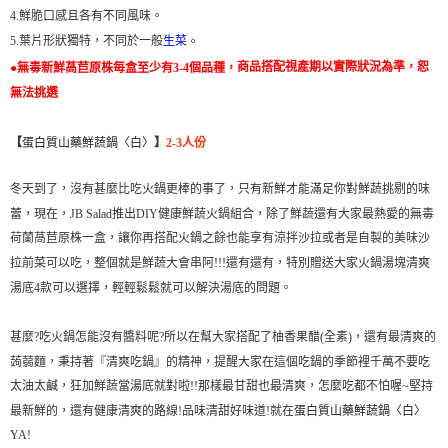
4.鮮脆口感且各有不同風味。
5.葉片形狀獨特，不同於一般
生菜
。
商品搭配視產期以實際狀況為準，恕
●無毒新鮮萵苣原株每盒至少有3-4個品種，
無法挑選
蛋白質山藥鮮蔬鍋〈白〉
【
】
2-3人份
冬天到了，沒有甚麼比吃火鍋更棒的事了，只有新鮮才能滿足你對鮮蔬挑剔的味
蕾，現在，JB Salad推出DIY健康鮮蔬火鍋組合，除了鮮蔬還有大家最熱愛的無毒
荷蘭萵苣原株一盒，讓你再搭配火鍋之餘也能享有涼拌沙拉或者是自製的美味沙
特別贈送大家火鍋湯塊清爽
拉前菜可以吃，整個就是鮮蔬大會串阿!!!還有還有，
湯底4款可以選擇
，輕輕鬆鬆就可以解決湯底的問題。
甚麼?吃火鍋怎能沒有醬料呢?所以在幫大家搭配了柚香果醋(全素)，還有最清爽的
蒟蒻麵，秉持著『清爽吃鍋』的精神，提醒大家在這個吃鍋的季節裡千萬不要吃
太油太鹹，狂加鮮蔬當湯底就對啦!!那樣最甘甜也最清爽，怎麼吃都不怕喔~堅持
最新鮮的，還有健康清爽的路線!品味清甜好味道!就在
蛋白質山藥鮮蔬鍋〈白〉
YA!