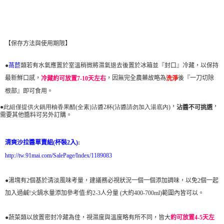
【保存方法與使用期限】
●
萵苣
類若有水氣應置於室溫稍微將濕氣退去後置於冰箱並『封口』冷藏，以保持
最新鮮口感，
，因無完全農藥故略為
後『一刀切除
冷藏約可放置7-10天左右
洗淨
根部』即可食用。
●此組僅提供火鍋用柚香果醋(全素)沾醬2杯(沾醬請勿加入湯底內)
，
，
沾醬不可挑選
需要其他醬料可另外訂購。
清爽沙拉醬單賣組(杯裝2入)
:
http://tw.91mai.com/SalePage/Index/1189083
●
湯塊有2個基於清淡風味考量，建議務必視狀況一個一個添加調味，以免2個一起
加入過鹹!火鍋水量添加參考值:約2-3人分量 (大約400-700ml)範圍內皆可以
。
●蔬菜類以放置密封冷藏為佳，視濕度與溫度略有所不同，皆大
約可放置4-5天左