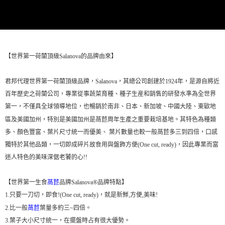
【世界第一荷蘭頂級Salanova的品牌由來】
君邦代理世界第一荷蘭頂級品牌，Salanova，其總公司創建於1924年，是源自將近
百年歷史之荷蘭公司，專業從事蔬菜育種、種子生産和銷售的研發水準為全世界
第一，不僅具全球領導地位，也暢銷於南非、日本、新加坡、中國大陸、東歐地
區及美國加州，特別是美國加州是萵苣周年生產之重要栽培基地。其特色為種類
多、顏色豐富、葉片尺寸統一而優美、 葉片數量也較一般萵苣多三到四倍，口感
獨特於其他品類，一切即成碎片故食用與盤飾方便(One cut, ready)，因此專業而富
迷人特色的美味深倨老饕的心!!
【世界第一生食
萵苣
品牌Salanova®品牌特點】
1.只要一刀切，即食!(One cut, ready)，就是新鮮,方便,美味!
2.比一般
萵苣
葉量多約三~四倍。
3.葉子大小尺寸統一，在擺盤時占有很大優勢。