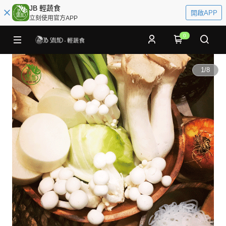
JB 輕蔬食
開啟APP
立刻使用官方APP
0
1
/
8