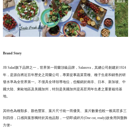
Brand Story
JB Salad
旗下品牌之一，世界第一荷蘭頂級品牌，Salanova，其總公司創建於1924
年，是源自將近百年歷史之荷蘭公司，專業從事蔬菜育種、種子生産和銷售的研
發水準為全世界第一。不僅具全球領導地位，也暢銷於南非、日本、新加坡、中
國大陸、東歐地區及美國加州，特別是美國加州是萵苣周年生產之重要栽培基
地。
其特色為種類多、顏色豐富、葉片尺寸統一而優美、 葉片數量也較一般萵苣多三
到四倍，口感與葉形獨特於其他品類，一切即成碎片(One cut, ready)故食用與盤飾
方便
~