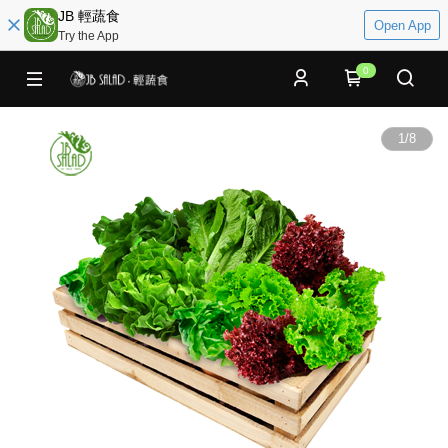
JB 輕蔬食
Open App
Try the App
0
1
/
8