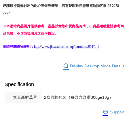
感謝維持新鮮付出的耐心等候與體諒，若有疑問歡迎您來電洽詢客服:02 2278
2257
※本網站商品圖片僅供參考，產品以實際出貨商品為準，出貨品項數量請參考商
品規格，不含情境照片之任何擺設。
※請詳閱購物說明：
http://www.jbsalad.com/shop/introduce/951?t=2
Display Desktop Mode Details
Specification
無毒新鮮萵苣
2盒原株包裝（每盒含盒重300g±10g）
Support