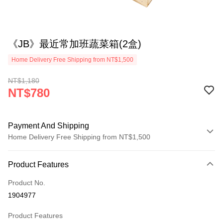
《JB》最近常加班蔬菜箱(2盒)
Home Delivery Free Shipping from NT$1,500
NT$1,180
NT$780
Payment And Shipping
Home Delivery Free Shipping from NT$1,500
Payment Method
Product Features
Credit Card (Full Payment)
Product No.
LINE Pay
1904977
Apple Pay
Product Features