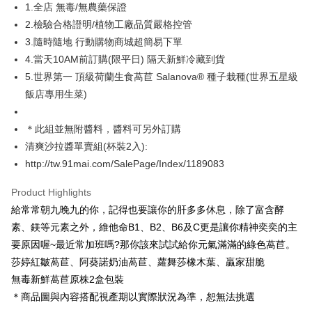
JKOPAY
1.全店 無毒/無農藥保證
2.檢驗合格證明/植物工廠品質嚴格控管
Easy Wallet
3.隨時隨地 行動購物商城超簡易下單
ATM Transfer
4.當天10AM前訂購(限平日) 隔天新鮮冷藏到貨
5.世界第一 頂級荷蘭生食萵苣 Salanova® 種子栽種(世界五星級
Shipping Method
飯店專用生菜)
宅配
NT$220/order | Free shipping on orders of NT$1,500 or more
＊此組並無附醬料，醬料可另外訂購
清爽沙拉醬單賣組(杯裝2入):
http://tw.91mai.com/SalePage/Index/1189083
Product Highlights
給常常朝九晚九的你，記得也要讓你的肝多多休息，除了富含酵
素、鎂等元素之外，維他命B1、B2、B6及C更是讓你精神奕奕的主
要原因喔~最近常加班嗎?那你該來試試給你元氣滿滿的綠色萵苣。
莎婷紅皺萵苣、阿葵諾奶油萵苣、蘿舞莎橡木葉、贏家甜脆
無毒新鮮萵苣原株2盒包裝
＊商品圖與內容搭配視產期以實際狀況為準，恕無法挑選