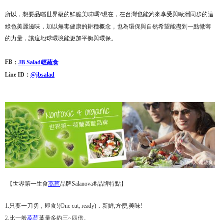
所以，想要品嚐世界級的鮮脆美味嗎?現在，在台灣也能夠來享受與歐洲同步的這
綠色美麗滋味，加以無毒健康的耕種概念，也為環保與自然希望能盡到一點微薄
的力量，讓這地球環境能更加平衡與環保。
：
FB
JB Salad
輕
蔬食
Line ID
：
@jbsalad
【世界第一生食
品牌Salanova®品牌特點】
萵苣
1.只要一刀切，即食!(One cut, ready)，新鮮,方便,美味!
2.比一般
萵苣
葉量多約三~四倍。