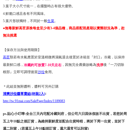
3.葉子大小尺寸統一，在擺盤時占有很大優勢。
4.鮮脆口感且各有不同風味。
5.葉片形狀獨特，不同於一般
生菜
。
●
無毒新鮮萵苣原株每盒至少有3-4個品種，
商品搭配視產期以實際狀況為準，恕
無法挑選
【保存方法與使用期限】
萵苣
類若有水氣應置於室溫稍微將濕氣退去後置於冰箱並『封口』冷藏，以保持
最新鮮口感，
，因無完全農藥故略為
後『一刀切除
冷藏約可放置7-10天左右
洗淨
根部』立即可調理後當
沙拉
食用。
＊此組並無附醬料，醬料可另外訂購
:
清爽沙拉醬單賣組(杯裝2入)
http://tw.91mai.com/SalePage/Index/1189083
ps.貼心小叮嚀:全台三天內宅配冷藏到府，但公司六日因休假故不出貨，若您於周
五上午10點之後訂貨，為維持新鮮度並配合出貨時程，將於下周一出貨，並於下
週二到貨，(若週五上午10點前訂貨，週六通常可以到貨)