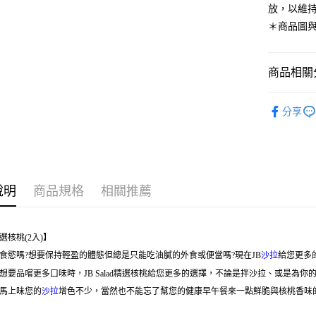
放，以維
每筆NT$2
＊商品圖
商品相關分
沙拉配料
分享
全部商品
說明
商品規格
相關推薦
選核桃(2入)】
食慾嗎?想要保持輕盈的體態但總是只能吃油膩的外食或便當嗎?現在JB
沙拉
給您更多
想要品嚐更多口味時，JB Salad精選核桃給您更多的選擇，不論是拌沙拉、或是為
馬上味您的
沙拉
增色不少，當然也不能忘了幫您的健康早午餐來一點鮮脆與核桃香味的