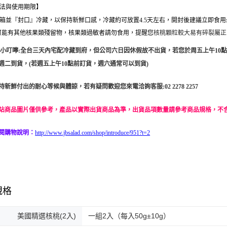
法與使用期限】
箱並『封口』冷藏，以保持
新鮮
口感，冷藏約可放置4.5天左右，開封後建議立即食
，
提醒您
核桃顆粒較大易有碎裂屬正
可能有其他核果類殘留物，核果類過敏者請勿食用
貼心小叮嚀:全台三天內宅配冷藏到府，但公司六日因休假故不出貨，若您於周五上午1
週二到貨，(若週五上午10點前訂貨，週六通常可以到貨)
持新鮮付出的耐心等候與體諒，若有疑問歡迎您來電洽詢客服:02 2278 2257
站商品圖片僅供參考，產品以實際出貨商品為準，出貨品項數量請參考商品規格，不
閱購物說明：
http://www.jbsalad.com/shop/introduce/951?t=2
規格
美國精選核桃(2入)
一組2入（每入50g±10g）