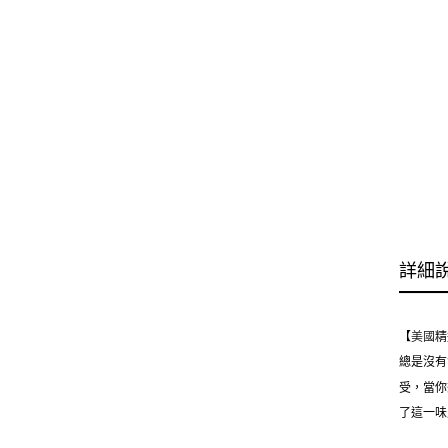
詳細
【
美國
精
總是沒有
受，當你
了這一味