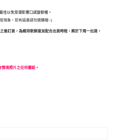
用最佳以免受潮影響口感變軟喔。
，
常現象
若有疑慮請勿選購喔~
)
0點之後訂貨，為維持新鮮度並配合出貨時程，將於下周一出貨，
含情境照片之任何擺設。