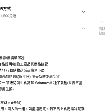
送方式
1,500免運
清除
紀錄
次付款
 無毒/無農藥保證
驗合格證明/植物工廠品質嚴格控管
時隨地 行動購物商城超簡易下單
10AM前訂購(限平日) 隔天新鮮冷藏到貨
第一 頂級荷蘭生食萵苣 Salanova® 種子栽種(世界五星
專用生菜)
(2入)(去殼):
食用，兩入為一組，請盡速用完，若不馬上食用需冷藏存