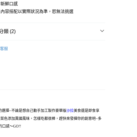
持新鮮口感
20，滿NT$1,500(含以上)免運費
與內容搭配以實際狀況為準，恕無法挑選
類 (2)
加購
客服
在這
的選擇~不論是想自己動手加工製作豪華版
沙拉
美食還是即食享
你的菜色添加異國風味，怎樣吃都很棒，趕快來發揮你的創意吧~多
口感～GO!!