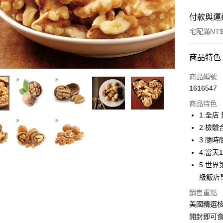
付款與運
宅配滿NT$
付款方式
商品特色
信用卡一
商品編號
1616547
LINE Pay
商品特色
Apple Pay
1.全店
2.檢
街口支付
3.隨
悠遊付
4.當天
5.世界
ATM付款
級飯店
銷售重點
運送方式
美國精選核桃
開封即可
宅配