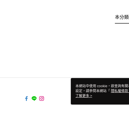
本分類
本網站中使用 cookie，欲查詢有關
設定，請參閱本網站「
隱私權條款
使用 cookie。
了解更多 >