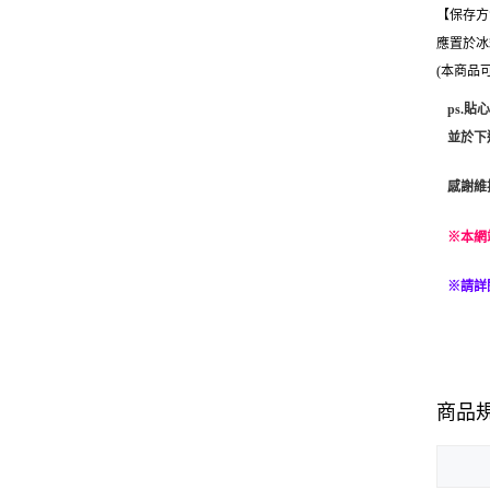
【保存方
應置於冰
(本商品
ps.
並於下
感謝維
※本網
※請詳
商品